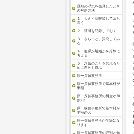
旦那の浮気を発見したとき
の対処方法
１ 大きく深呼吸して落ち
着く
２ 証拠を記録しておく
３ さらっと、質問してみ
る
４ 復縁か離婚かを冷静に
考える
５ 浮気のことを忘れるた
めに自分も遊ぶ
原一探偵事務所
原一探偵事務所で基本料が
半額
原一探偵事務所の料金が50
割引!
原一探偵事務所で基本料が
半額の50
原一探偵事務所が半額にな
ります
原一探偵事務所の評判と無