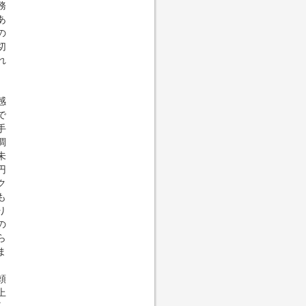
務
あ
の
切
れ
感
で
手
調
未
円
ク
も
り
の
ら
ま
頼
上